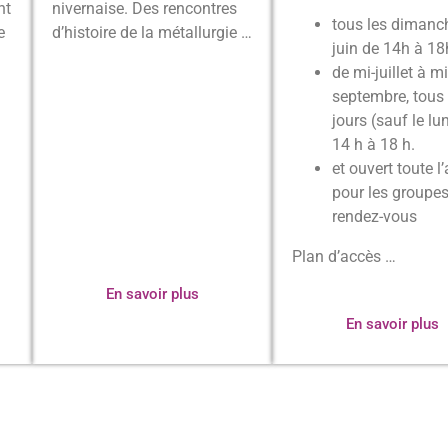
nt
nivernaise. Des rencontres
tous les dimanc
e
d’histoire de la métallurgie …
juin de 14h à 18
de mi-juillet à mi
septembre, tous 
jours (sauf le lu
14 h à 18 h.
et ouvert toute l
pour les groupes
rendez-vous
Plan d’accès …
En savoir plus
En savoir plus