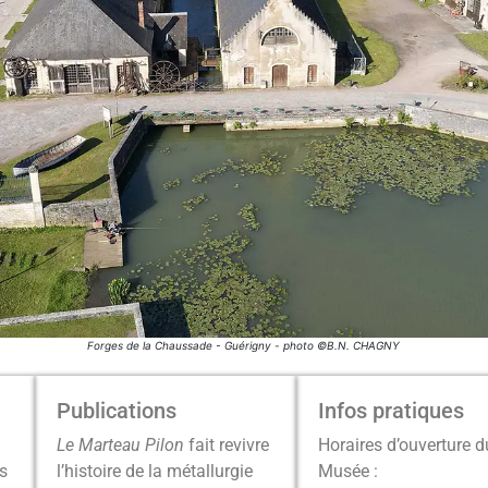
Entrée des anciennes Forges Royales. Guérigny (Nièvre) - photo : © Xavier Spertini
Publications
Infos pratiques
Le Marteau Pilon
fait revivre
Horaires d’ouverture d
s
l’histoire de la métallurgie
Musée :