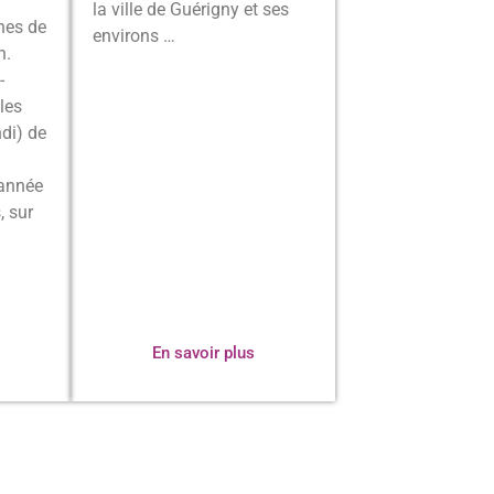
la ville de Guérigny et ses
hes de
environs …
h.
-
les
ndi) de
’année
, sur
En savoir plus