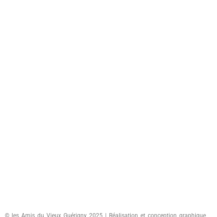
© les Amis du Vieux Guérigny 2025 | Réalisation et conception graphique