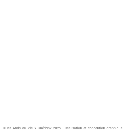
© les Amis du Vieux Guérigny 2025 | Réalisation et conception graphique