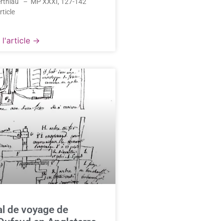
erthiau – MP XXXI, 127-142
rticle
l'article →
l de voyage de