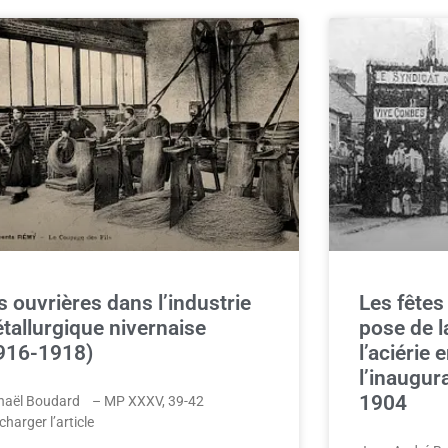
s ouvrières dans l’industrie
Les fêtes
tallurgique nivernaise
pose de l
916-1918)
l’aciérie 
l’inaugura
1904
haël Boudard – MP XXXV, 39-42
charger l’article