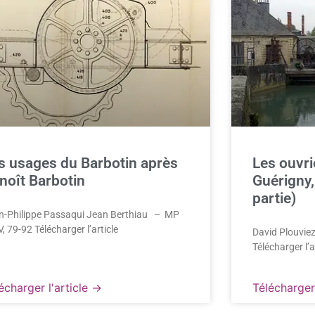
s usages du Barbotin après
Les ouvri
noît Barbotin
Guérigny
partie)
n-Philippe Passaqui Jean Berthiau – MP
, 79-92 Télécharger l’article
David Plouvi
Télécharger l’a
écharger l'article →
Télécharger 