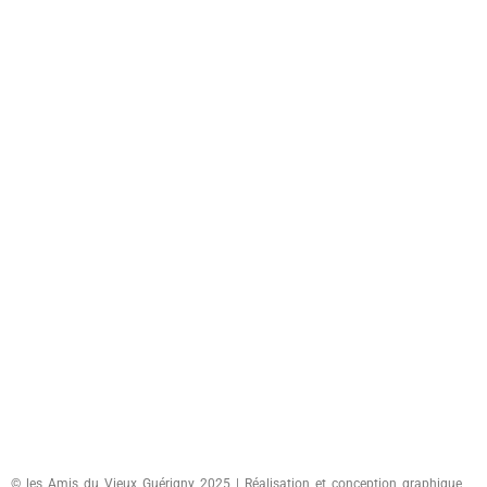
© les Amis du Vieux Guérigny 2025 | Réalisation et conception graphique