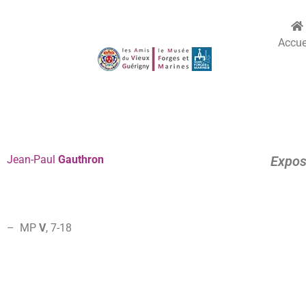
Accue
Jean-Paul
Gauthron
Exposi
– MP
V
, 7-
18