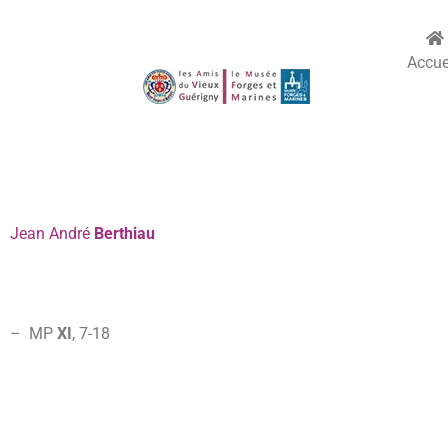
Accue
Jean
André
Berthiau
– MP
XI
,
7-
18