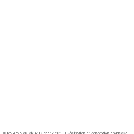
© les Amis du Vieux Guérigny 2025 | Réalisation et conception graphique