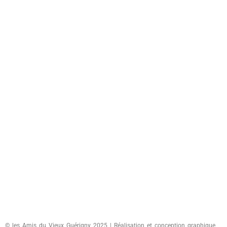
© les Amis du Vieux Guérigny 2025 | Réalisation et conception graphique