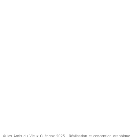
© les Amis du Vieux Guérigny 2025 | Réalisation et conception graphique