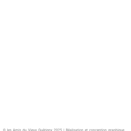
© les Amis du Vieux Guérigny 2025 | Réalisation et conception graphique