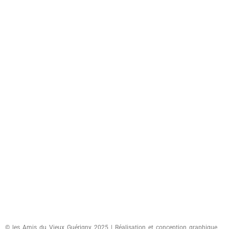
© les Amis du Vieux Guérigny 2025 | Réalisation et conception graphique