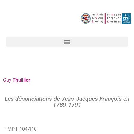
Guy
Thuillier
Les dénonciations de Jean-Jacques François en
1789-1791
– MP
I
, 104-
110