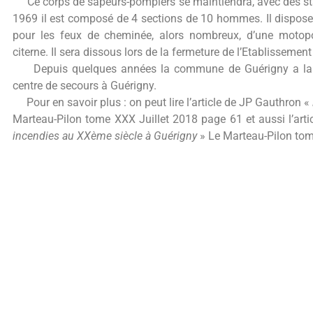
Ce corps de sapeurs-pompiers se maintiendra, avec des sta
1969 il est composé de 4 sections de 10 hommes. Il dispo
pour les feux de cheminée, alors nombreux, d’une motop
citerne. Il sera dissous lors de la fermeture de l’Etablisseme
Depuis quelques années la commune de Guérigny a la vo
centre de secours à Guérigny.
Pour en savoir plus : on peut lire l’article de JP Gauthron «
Marteau-Pilon tome XXX Juillet 2018 page 61 et aussi l’arti
incendies au XXème siècle à Guérigny
» Le Marteau-Pilon tome