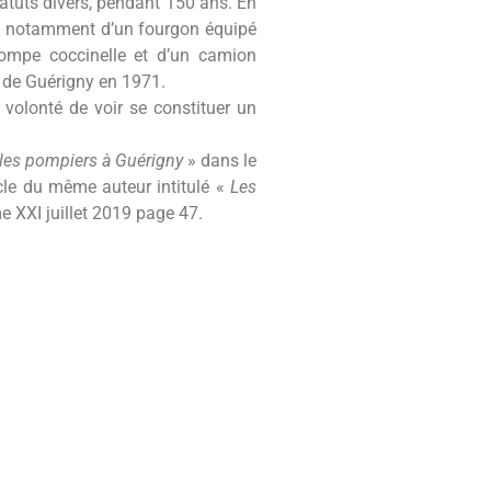
tuts divers, pendant 150 ans. En
se notamment d’un fourgon équipé
ompe coccinelle et d’un camion
nt de Guérigny en 1971.
lonté de voir se constituer un
les pompiers à Guérigny
» dans le
cle du même auteur intitulé «
Les
 XXI juillet 2019 page 47.