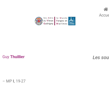
Accue
Guy
Thuillier
Les sou
– MP
I
, 19-27