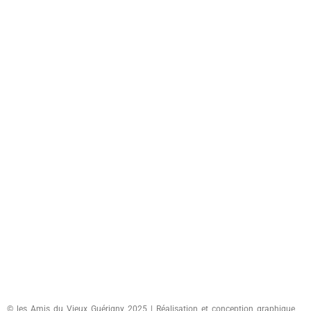
© les Amis du Vieux Guérigny 2025 | Réalisation et conception graphique