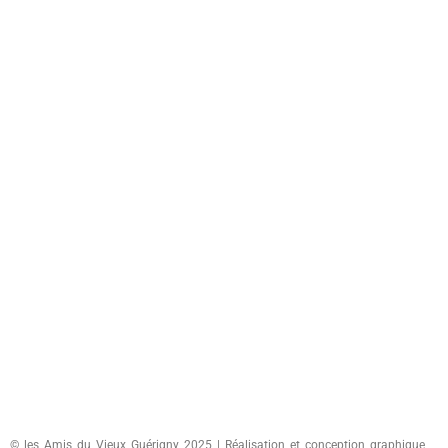
© les Amis du Vieux Guérigny 2025 | Réalisation et conception graphique