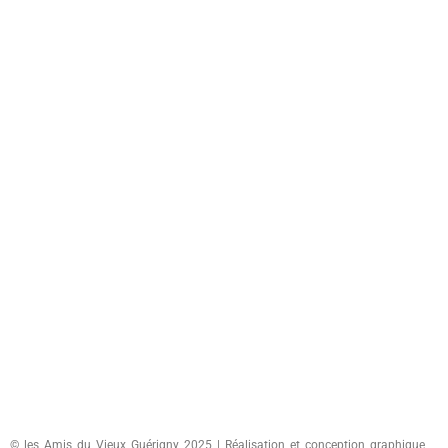
© les Amis du Vieux Guérigny 2025 | Réalisation et conception graphique