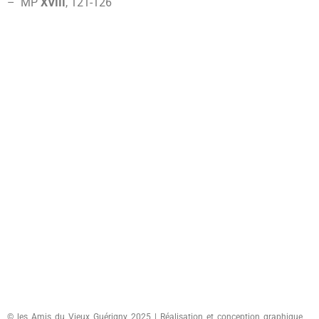
– MP
XVIII
, 121-
126
© les Amis du Vieux Guérigny 2025 | Réalisation et conception graphique