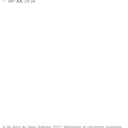
–
MP
XX
, 29-34
© les Amis du Vieux Guérigny 2025 | Réalisation et conception graphique