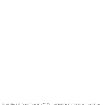
© les Amis du Vieux Guérigny 2025 | Réalisation et conception graphique