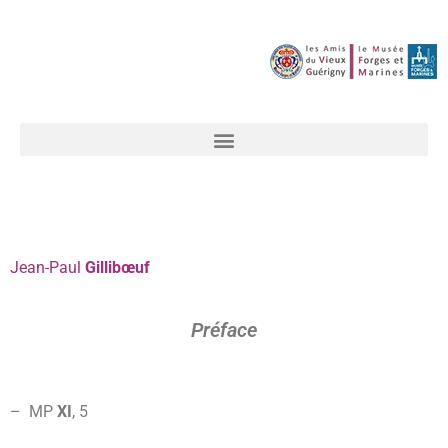
Jean-Paul
Gillibœuf
Préface
– MP
XI
,
5