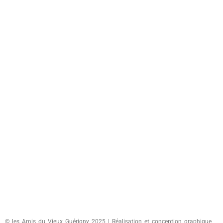
© les Amis du Vieux Guérigny 2025 | Réalisation et conception graphique