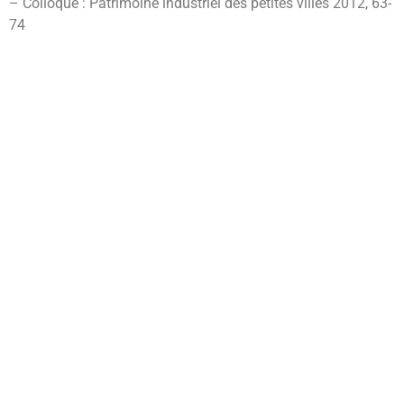
– Colloque : Patrimoine industriel des petites villes 2012, 63-
74