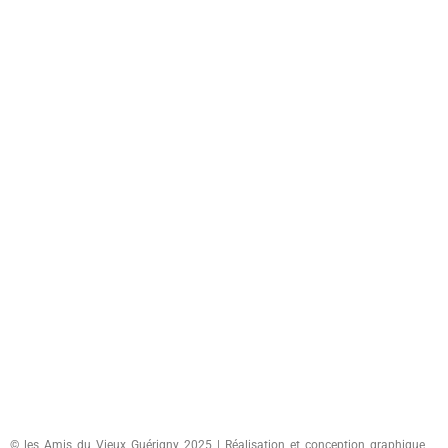
© les Amis du Vieux Guérigny 2025 | Réalisation et conception graphique