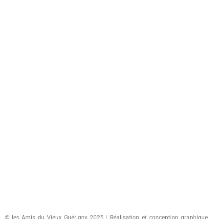
© les Amis du Vieux Guérigny 2025 | Réalisation et conception graphique