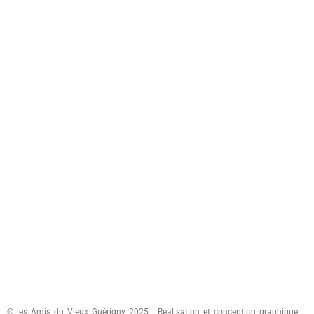
© les Amis du Vieux Guérigny 2025 | Réalisation et conception graphique