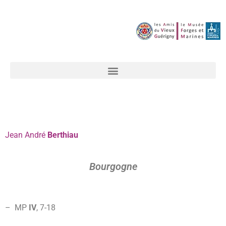
Jean
André
Berthiau
Bourgogne
– MP
IV
, 7-
18