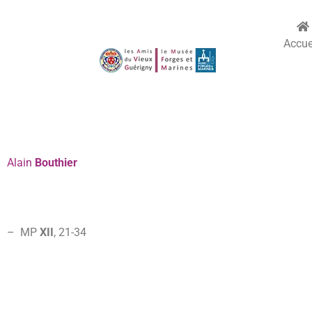
Accue
Alain
Bouthier
– MP
XII
, 21-
34