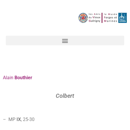
Alain
Bouthier
Colbert
– MP
IX
, 25-30