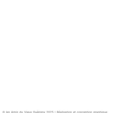
© les Amis du Vieux Guérigny 2025 | Réalisation et conception graphique