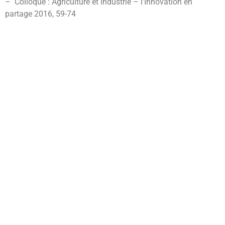
– Colloque : Agriculture et Industrie – l’Innovation en
partage 2016
,
59-
74