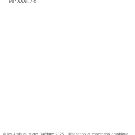
– MP
XXXI
, 7-
8
© les Amis du Vieux Guérigny 2025 | Réalisation et conception graphique