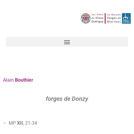
Alain
Bouthier
forges de Donzy
– MP
XII
, 21-
34