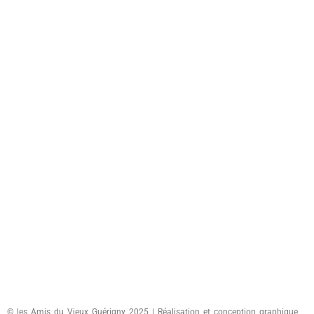
© les Amis du Vieux Guérigny 2025 | Réalisation et conception graphique