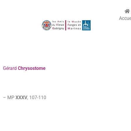
Accue
Gérard
Chrysostome
– MP
XXXV
, 107-
110