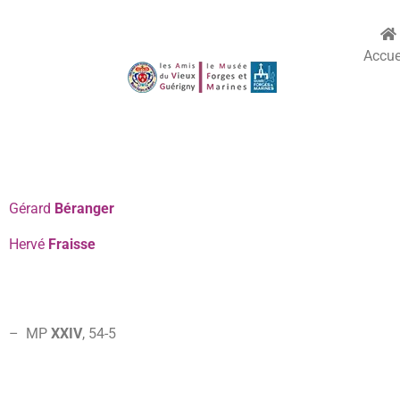
Accue
Gérard
Béranger
Hervé
Fraisse
– MP
XXIV
, 54-
5