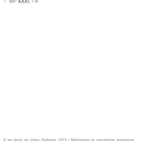
– MP
XXXI
, 7-
8
© les Amis du Vieux Guérigny 2025 | Réalisation et conception graphique