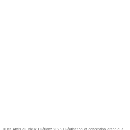
© les Amis du Vieux Guérigny 2025 | Réalisation et conception graphique