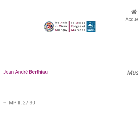
Accue
Jean
André
Berthiau
Mus
– MP
II
, 27-
30