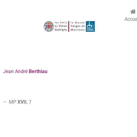
Accue
Jean
André
Berthiau
– MP
XVII
,
7