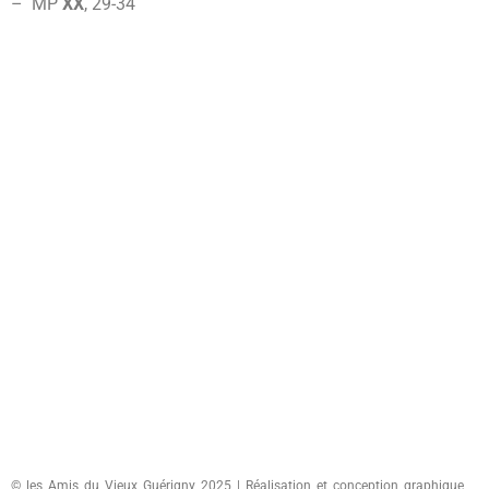
–
MP
XX
, 29-34
© les Amis du Vieux Guérigny 2025 | Réalisation et conception graphique