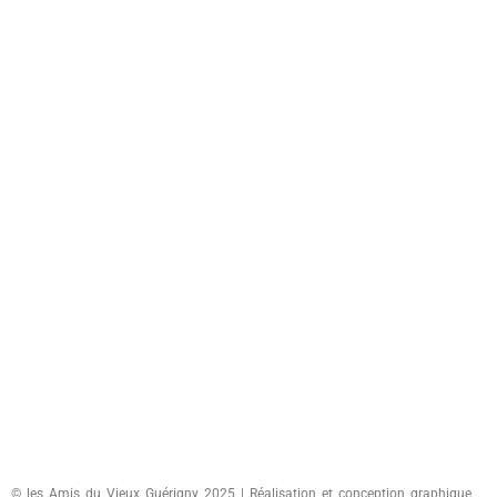
© les Amis du Vieux Guérigny 2025 | Réalisation et conception graphique