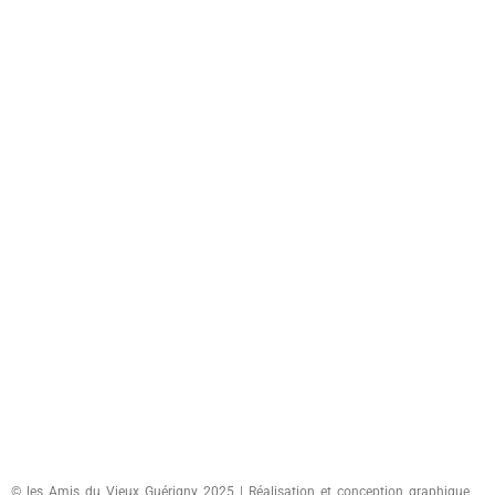
© les Amis du Vieux Guérigny 2025 | Réalisation et conception graphique