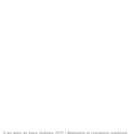
© les Amis du Vieux Guérigny 2025 | Réalisation et conception graphique