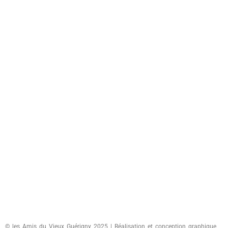
© les Amis du Vieux Guérigny 2025 | Réalisation et conception graphique