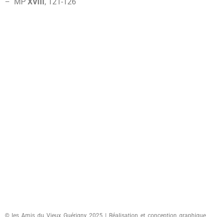
– MP
XVIII
, 121-
126
© les Amis du Vieux Guérigny 2025 | Réalisation et conception graphique