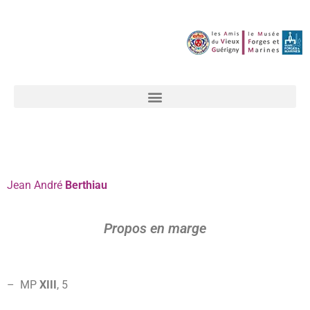
Jean
André
Berthiau
Propos en marge
– MP
XIII
,
5