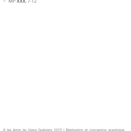
– MP
XXX
, 7-
12
© les Amis du Vieux Guérigny 2025 | Réalisation et conception graphique