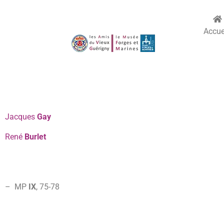
Accue
Jacques
Gay
René
Burlet
– MP
IX
, 75-78