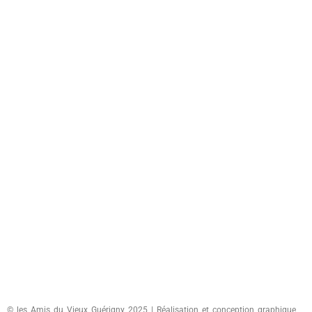
© les Amis du Vieux Guérigny 2025 | Réalisation et conception graphique